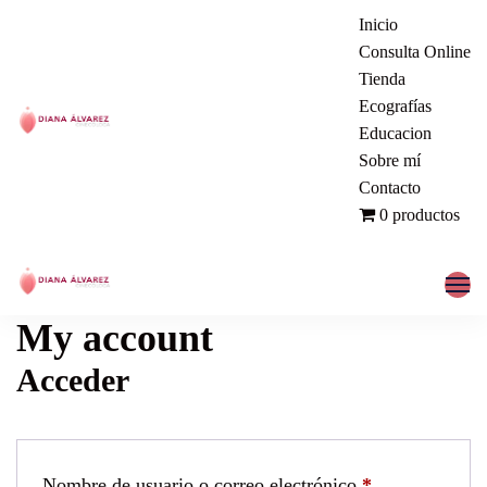
Inicio
Consulta Online
Tienda
Ecografías
Educacion
Ginecóloga | Dra. Diana Álvarez
Sobre mí
Contacto
| Manizales Colombia
0 productos
Ginecóloga | Dra. Diana Álvarez
My account
| Manizales Colombia
Acceder
Nombre de usuario o correo electrónico
*