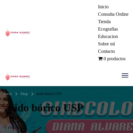
Inicio
Consulta Online
Tienda
Ecografías
Educacion
Ginecóloga | Dra. Diana Álvarez
Sobre mí
Contacto
| Manizales Colombia
0 productos
Ginecóloga | Dra. Diana Álvarez
Inicio
Shop
ácido bórico USP
| Manizales Colombia
ácido bórico USP
1 resultado