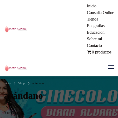
Inicio
Consulta Online
Tienda
Ecografías
Educacion
Ginecóloga | Dra. Diana Álvarez
Sobre mí
Contacto
| Manizales Colombia
0 productos
Ginecóloga | Dra. Diana Álvarez
Inicio
Shop
arándano
| Manizales Colombia
arándano
3 resultados