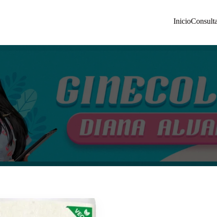
Inicio
Consult
 Diana Álvarez | Manizales Colombia