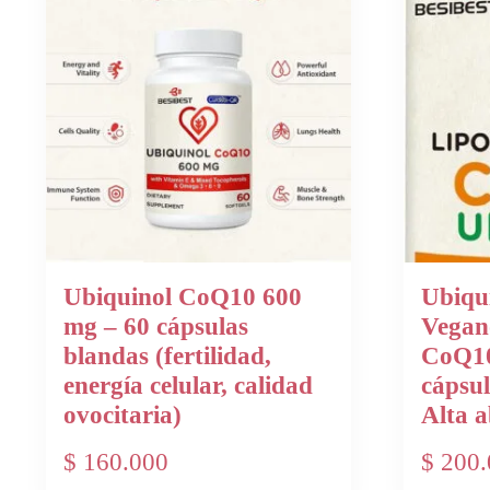
Ubiquinol CoQ10 600
Ubiqu
mg – 60 cápsulas
Vegan
blandas (fertilidad,
CoQ10
energía celular, calidad
cápsul
ovocitaria)
Alta a
$
160.000
$
200.