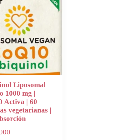
inol Liposomal
o 1000 mg |
 Activa | 60
as vegetarianas |
bsorción
000