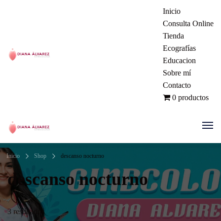
Inicio
Consulta Online
Tienda
Ecografías
Educacion
Ginecóloga | Dra. Diana Álvarez
Sobre mí
Contacto
| Manizales Colombia
0 productos
Ginecóloga | Dra. Diana Álvarez
Inicio
Shop
descanso nocturno
| Manizales Colombia
descanso nocturno
3 resultados