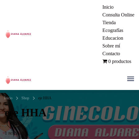
Inicio
Consulta Online
Tienda
Ecografías
Educacion
Ginecóloga | Dra. Diana Álvarez
Sobre mí
Contacto
| Manizales Colombia
0 productos
Ginecóloga | Dra. Diana Álvarez
Inicio
Shop
eje HHA
| Manizales Colombia
eje HHA
1 resultado