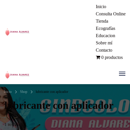
Inicio
Consulta Online
Tienda
Ecografías
Educacion
Ginecóloga | Dra. Diana Álvarez
Sobre mí
Contacto
| Manizales Colombia
0 productos
Ginecóloga | Dra. Diana Álvarez
Inicio
Shop
lubricante con aplicador
| Manizales Colombia
lubricante con aplicador
1 resultado