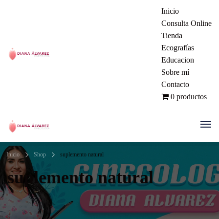
Inicio
Consulta Online
Tienda
Ecografías
Educacion
Ginecóloga | Dra. Diana Álvarez
Sobre mí
Contacto
| Manizales Colombia
0 productos
Ginecóloga | Dra. Diana Álvarez
Inicio
Shop
suplemento natural
| Manizales Colombia
suplemento natural