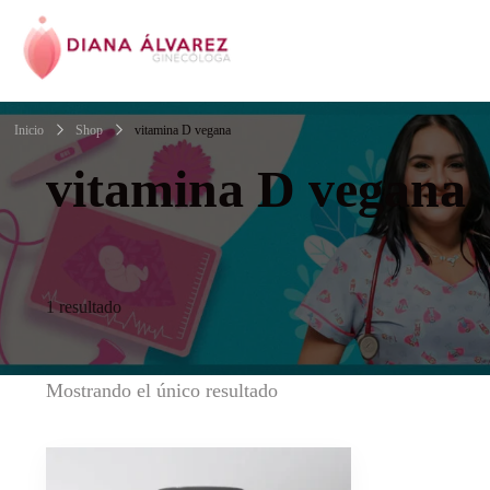
Ginecóloga | Dra.
Inicio
Shop
vitamina D vegana
vitamina D vegana
1 resultado
Mostrando el único resultado