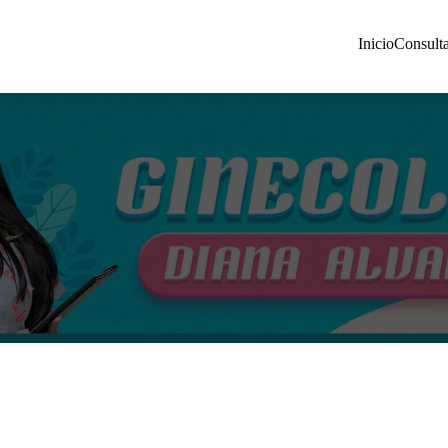
Inicio
Consult
 Diana Álvarez | Manizales Colombia