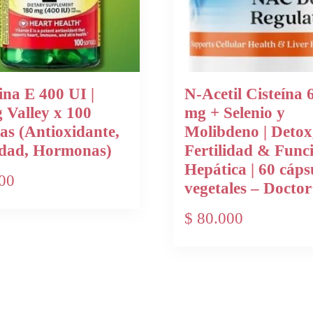
na E 400 UI |
N-Acetil Cisteína 
 Valley x 100
mg + Selenio y
as (Antioxidante,
Molibdeno | Detox
lidad, Hormonas)
Fertilidad & Func
Hepática | 60 cáps
00
vegetales – Doctor
$
80.000