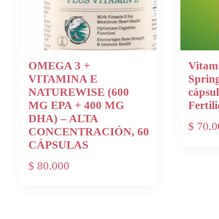
OMEGA 3 +
Vitami
VITAMINA E
Spring
NATUREWISE (600
cápsul
MG EPA + 400 MG
Ferti
DHA) – ALTA
$
70.0
CONCENTRACIÓN, 60
CÁPSULAS
$
80.000