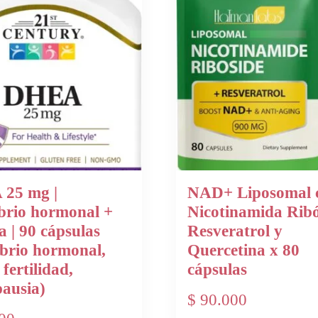
25 mg |
NAD+ Liposomal 
ibrio hormonal +
Nicotinamida Ribó
a | 90 cápsulas
Resveratrol y
ibrio hormonal,
Quercetina x 80
 fertilidad,
cápsulas
ausia)
$
90.000