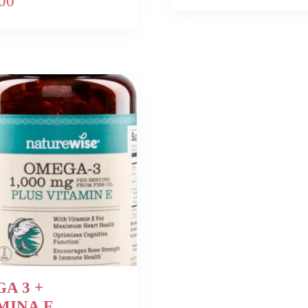
00
A 3 +
MINA E