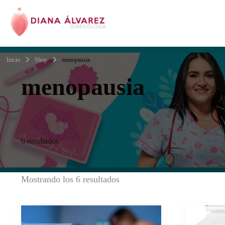
Ginecóloga | Dra.
Inicio
Shop
menopausia
menopausia
6 resultados
Mostrando los 6 resultados