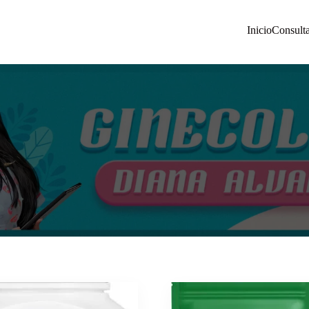
Inicio
Consult
 Diana Álvarez | Manizales Colombia