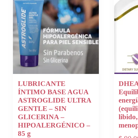
LUBRICANTE
DHEA 
ÍNTIMO BASE AGUA
Equil
ASTROGLIDE ULTRA
energí
GENTLE – SIN
(equil
GLICERINA –
libido,
HIPOALERGÉNICO –
menop
85 g