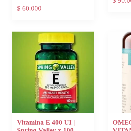
$
90.0
$
60.000
Vitamina E 400 UI |
OMEG
Spring Valley x 100
VITA