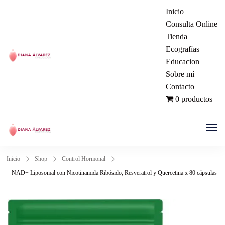
Inicio
Consulta Online
Tienda
Ecografías
Educacion
Ginecóloga | Dra. Diana Álvarez
Sobre mí
Contacto
| Manizales Colombia
0 productos
Ginecóloga | Dra. Diana Álvarez
Inicio
Shop
Control Hormonal
| Manizales Colombia
NAD+ Liposomal con Nicotinamida Ribósido, Resveratrol y Quercetina x 80 cápsulas